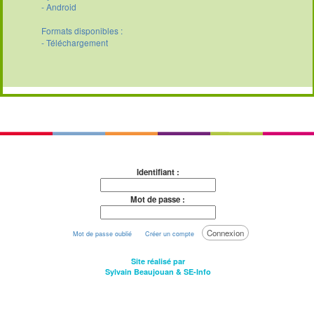
- Android
Formats disponibles :
- Téléchargement
Identifiant :
Mot de passe :
Connexion
Mot de passe oublié
Créer un compte
Site réalisé par
Sylvain Beaujouan
&
SE-Info