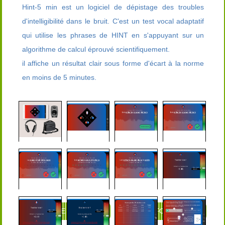
Hint-5 min est un logiciel de dépistage des troubles
d'intelligibilité dans le bruit. C'est un test vocal adaptatif
qui utilise les phrases de HINT en s'appuyant sur un
algorithme de calcul éprouvé scientifiquement.
il affiche un résultat clair sous forme d'écart à la norme
en moins de 5 minutes.
DEMANDE DE DEVIS
PLUS D'INFORMATIONS