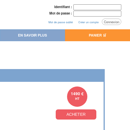
Identifiant :
Mot de passe :
Connexion
Mot de passe oublié
Créer un compte
EN SAVOIR PLUS
PANIER 🛒
1490 €
HT
ACHETER