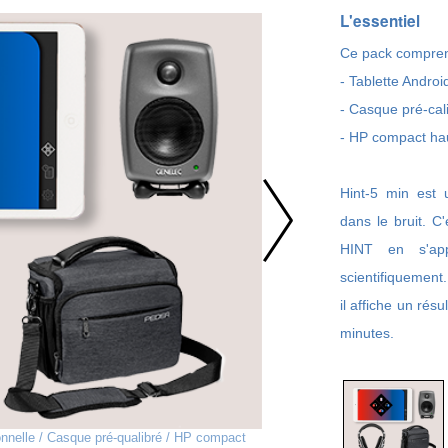
L'essentiel
Ce pack compre
- Tablette Androi
- Casque pré-cal
- HP compact hau
Hint-5 min est u
dans le bruit. C'
HINT en s'app
scientifiquement.
il affiche un rés
minutes.
ionnelle / Casque pré-qualibré / HP compact
L'écran d'accueil permet de cho