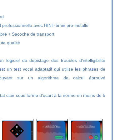
nd:
d professionnelle avec HINT-5min pré-installé
ibré + Sacoche de transport
te qualité
n logiciel de dépistage des troubles d'intelligibilité
est un test vocal adaptatif qui utilise les phrases de
uyant sur un algorithme de calcul éprouvé
ultat clair sous forme d'écart à la norme en moins de 5
isir entre 4 configurations : le haut-parleur pour un test en champ