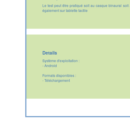
Le test peut être pratiqué soit au casque binaural soi
également sur tablette tactile
Details
Système d'exploitation :
- Android
Formats disponibles :
- Téléchargement